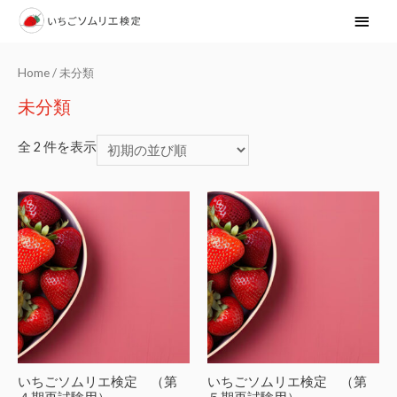
メ
イ
Home
/ 未分類
ン
未分類
メ
全 2 件を表示
ニ
ュ
ー
いちごソムリエ検定 （第
いちごソムリエ検定 （第