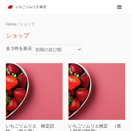
メ
イ
Home
/ ショップ
ン
ショップ
メ
全 3 件を表示
ニ
ュ
ー
いちごソムリエ 検定試
いちごソムリエ検定 （第