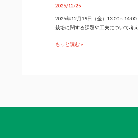
2025/12/25
2025年12月19日（金）13:00～
栽培に関する課題や工夫について考え
第
もっと読む »
５
回
い
ち
ご
ソ
ム
リ
エ
ミ