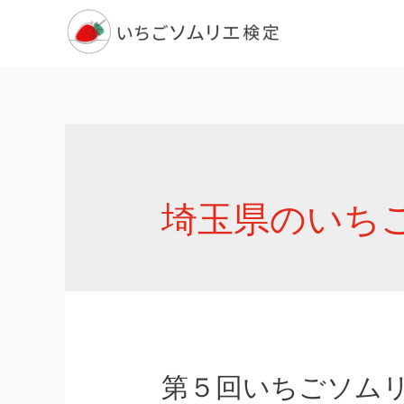
埼玉県のいち
第５回いちごソム