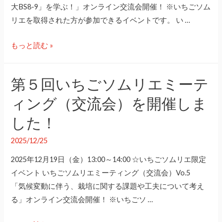
大BS8-9」を学ぶ！」オンライン交流会開催！ ※いちごソム
リエを取得された方が参加できるイベントです。 い …
第
もっと読む »
６
回
第５回いちごソムリエミーテ
い
ィング（交流会）を開催しま
ち
ご
した！
ソ
ム
2025/12/25
リ
2025年12月19日（金）13:00～14:00 ☆いちごソムリエ限定
エ
イベント いちごソムリエミーティング（交流会）Vo.5
ミ
「気候変動に伴う、栽培に関する課題や工夫について考え
ー
る」オンライン交流会開催！ ※いちごソ …
テ
ィ