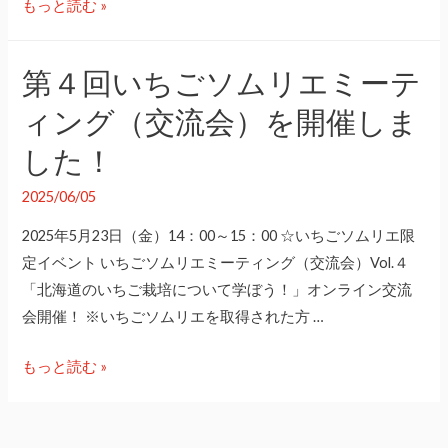
第
もっと読む »
ン
５
グ
回
第４回いちごソムリエミーテ
（交
い
流
ィング（交流会）を開催しま
ち
会）
ご
した！
を
ソ
開
ム
2025/06/05
催
リ
2025年5月23日（金）14：00～15：00 ☆いちごソムリエ限
し
エ
定イベント いちごソムリエミーティング（交流会）Vol.４
ま
ミ
「北海道のいちご栽培について学ぼう！」オンライン交流
し
ー
会開催！ ※いちごソムリエを取得された方 …
た！
テ
ィ
第
もっと読む »
ン
４
グ
回
（交
い