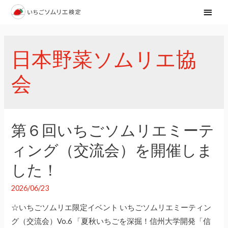
メ
イ
ン
日本野菜ソムリエ協
メ
会
ニ
ュ
ー
第６回いちごソムリエミーテ
ィング（交流会）を開催しま
した！
2026/06/23
☆いちごソムリエ限定イベント いちごソムリエミーティン
グ（交流会）Vo.6 「夏秋いちごを深掘！信州大学開発「信